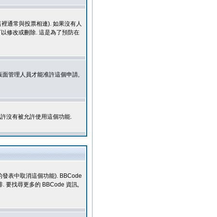
裡通常與投票相連). 如果沒有人
可以修改或刪除. 這是為了預防在
和版面管理人員才能准許這個申請,
也許沒有被允許使用這個功能.
發表中取消這個功能). BBCode
 要找尋更多的 BBCode 資訊,