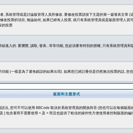
者, 系統管理或是討論版管理人員所修改. 要修改投票請按下主題的第一篇發表文章 (這
修改投票的項目, 無論如何, 如果已經有人投票, 就只有系統管理員或是版面管理人員
誤的投票
進入的. 要瀏覽, 讀取, 發表...等等功能, 您必須要有特別的授權, 只有系統管理員
功能 (一樣是為了避免錯誤的結果出現). 如果您已經註冊但是仍然無法投票的話, 您
版面和主題形式
特別語法, 您可不可以使用 BBCode 取決於系統管理員的開放與否 (您也可以在每個版面的
用 [ 及 ] 包含著而不需要使用 < 及 > 而且也提供了較佳的操作性方便使用者控制版面的編排.