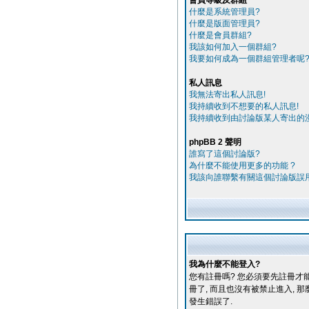
會員等級及群組
什麼是系統管理員?
什麼是版面管理員?
什麼是會員群組?
我該如何加入一個群組?
我要如何成為一個群組管理者呢
私人訊息
我無法寄出私人訊息!
我持續收到不想要的私人訊息!
我持續收到由討論版某人寄出的漫
phpBB 2 聲明
誰寫了這個討論版?
為什麼不能使用更多的功能 ?
我該向誰聯繫有關這個討論版誤
我為什麼不能登入?
您有註冊嗎? 您必須要先註冊才能
冊了, 而且也沒有被禁止進入, 
發生錯誤了.