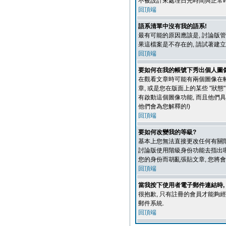
不被設計來處理日光時間與正常時
回頂端
語系清單中沒有我的語系!
最有可能的原因應該是, 討論版
果這檔案是不存在的, 請試著建立新的
回頂端
要如何在我的帳號下秀出個人圖
在觀看文章時可能有兩個圖像在帳號
章, 或是您在版面上的某些 "狀
有啟動這個圖像功能, 而且他們具
他們會為您解釋的!)
回頂端
要如何改變我的等級?
基本上您無法直接更改任何有關階
討論版使用階級身份功能去指出哪
您的身份而胡亂張貼文章, 您將
回頂端
當我按下使用者電子郵件連結時,
很抱歉, 只有註冊的會員才能夠
郵件系統.
回頂端