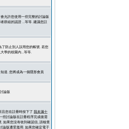
統將會允許您使用一些完整的討論版
群組的認證 ...等等. 建議您註
是為了防止別人誤用您的帳號. 若您
學的校園內...等等.
知道. 您將成為一個隱形會員
到討論版
, 而且您在註冊時按下了
我未滿十
有一些討論版在註冊程序完成後需
. 如果您沒有收到確認信, 請檢查
討論版遭受濫用. 如果您確定電子