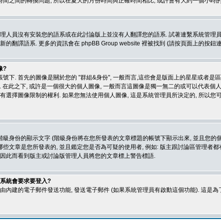
間之間的轉換問題, 所以在夏天的月份時間與正確時間相比, 或許會有大約一個小時的
管理人員沒有安裝您的語系或在此討論版上並沒有人翻譯您的語系. 試著連繫系統管理員
翻譯語系. 更多的資訊會在 phpBB Group website 裡被找到 (請按頁面上的按鈕連
像?
下. 首先的圖像是關於您的 "群組&身份", 一般而言,這些會是版面上的星星或者是
態". 在此之下, 或許是一個很大的個人圖像, 一般而言這圖像是獨一無二的或可以代表個人
有選擇圖像限制的權利. 如果您無法使用個人圖像, 這是系統管理員所決定的, 所以您
級身份的顯示文字 (階級身份將在您所發表的文章標題的帳號下顯示出來, 並且您的個
些文章是您所發表的, 並且鑑定您是否為可疑的使用者, 例如: 版主跟討論區管理者都
會因此而看到版主或討論版管理人員將您的文章標上警告標語.
 系統會要求要登入?
經由內建的電子郵件發送功能, 發送電子郵件 (如果系統管理員有啟動這個功能). 這是