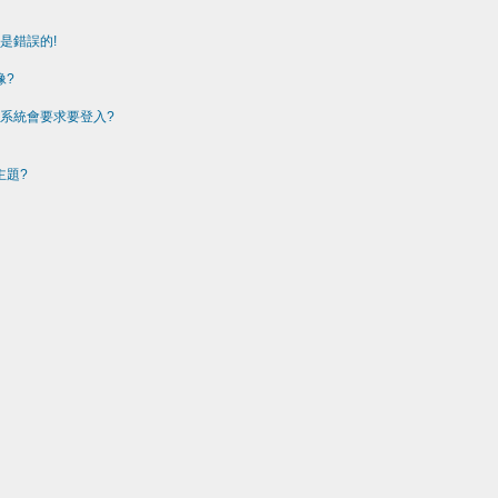
是錯誤的!
像?
 系統會要求要登入?
主題?