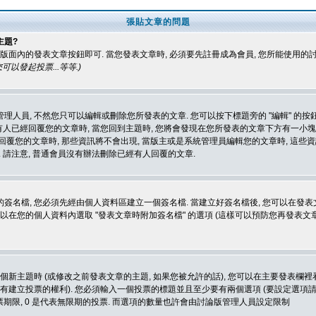
張貼文章的問題
主題?
版面內的發表文章按鈕即可. 當您發表文章時, 必須要先註冊成為會員, 您所能使用的
可以發起投票...等等
.)
人員, 不然您只可以編輯或刪除您所發表的文章. 您可以按下標題旁的 "編輯" 的按
果有人已經回覆您的文章時, 當您回到主題時, 您將會發現在您所發表的文章下方有一小塊
回覆您的文章時, 那些資訊將不會出現, 當版主或是系統管理員編輯您的文章時, 這些資
 請注意, 普通會員沒有辦法刪除已經有人回覆的文章.
簽名檔, 您必須先經由個人資料區建立一個簽名檔. 當建立好簽名檔後, 您可以在發表
以在您的個人資料內選取 "發表文章時附加簽名檔" 的選項 (這樣可以預防您再發表文章時,
個新主題時 (或修改之前發表文章的主題, 如果您被允許的話), 您可以在主要發表欄裡看到
沒有建立投票的權利). 您必須輸入一個投票的標題並且至少要有兩個選項 (要設定選項請
投票期限, 0 是代表無限期的投票. 而選項的數量也許會由討論版管理人員設定限制