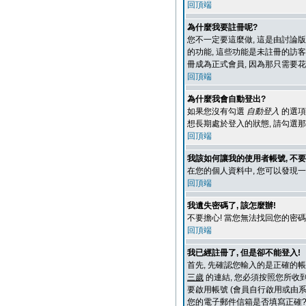
回頂端
為什麼我要註冊呢?
您不一定要這麼做, 這是由討論
的功能, 這些功能是未註冊的訪客所
冊成為正式會員, 因為那只需要
回頂端
為什麼我會自動登出?
如果您沒有勾選
自動登入
的選項
想長期處於登入的狀態, 請勾選那個
回頂端
我該如何讓我的使用者帳號, 不
在您的個人資料中, 您可以發現
回頂端
我遺失密碼了, 該怎麼辦!
不要擔心! 當您無法找回您的密碼
回頂端
我已經註冊了, 但是卻不能登入!
首先, 先確認您輸入的是正確的帳
三歲
的連結, 您必須按照您所收
要啟用帳號 (會員自行啟用或由系
您的電子郵件信箱是否填寫正確?