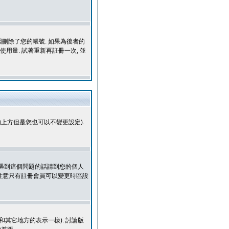
刪除了您的帳號. 如果為後者的
用量. 試著重新再註冊一次, 並
上方但是您也可以不變更設定).
您遇到這個問題的話請到您的個人
. 等等. 請注意只有註冊會員可以變更時區設
國和其它地方的表示一樣). 討論版