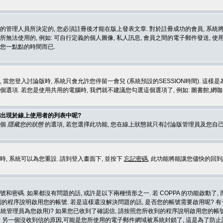
版的管理人員所決定的, 您必須註冊後才能在版上發表文章. 對於註冊成功的會員, 系
無法使用的, 例如: 可自行定義的個人圖像, 私人訊息, 會員之間的電子郵件發送, 使用者
花您一點點的時間而已.
, 當您登入討論版時, 系統只會允許您停留一會兒 (系統預設的SESSION時間). 這樣
選項. 若您是使用共用的電腦時, 我們就不建議您勾選這個選項了, 例如: 圖書館,網咖,大
要出現於線上使用者的列表中呢?
一個
隱藏您的狀態
的選項, 若您選擇此功能, 您在線上狀態就只有討論版管理員及您自己
時, 系統可以為您重設. 請到登入畫面下, 並按下
忘記密碼
, 此功能將能讓您儘快的回
號和密碼. 如果都沒有問題的話, 或許是以下兩種情形之一. 若 COPPA 的功能啟動了
到的程序說明啟用您的帳號. 若是這樣還沒解決問題的話, 是否您的帳號需要啟用呢? 
統管理員為您啟用)? 如果您已收到了確認信, 請按照您所收到的程序說明啟用您的帳號
 另一個沒收到信的原因,可能是您所使用的電子郵件網域被系統封鎖了, 這是為了防止