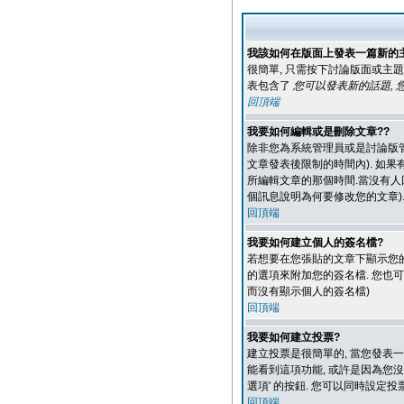
我該如何在版面上發表一篇新的
很簡單, 只需按下討論版面或主題
表包含了
您可以發表新的話題, 您
回頂端
我要如何編輯或是刪除文章??
除非您為系統管理員或是討論版管理
文章發表後限制的時間內). 如
所編輯文章的那個時間.當沒有人
個訊息說明為何要修改您的文章).
回頂端
我要如何建立個人的簽名檔?
若想要在您張貼的文章下顯示您的
的選項來附加您的簽名檔. 您也可
而沒有顯示個人的簽名檔)
回頂端
我要如何建立投票?
建立投票是很簡單的, 當您發表一
能看到這項功能, 或許是因為您
選項' 的按鈕. 您可以同時設定
回頂端