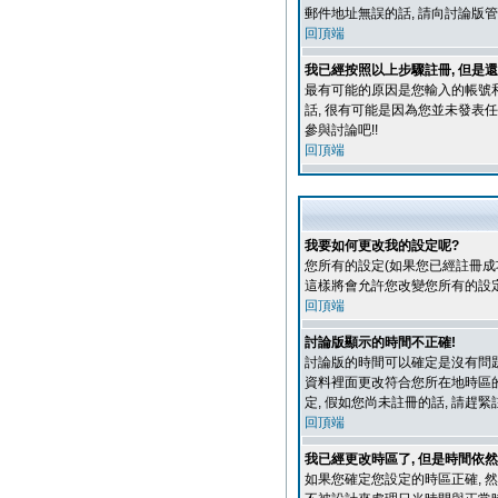
郵件地址無誤的話, 請向討論版
回頂端
我已經按照以上步驟註冊, 但是還
最有可能的原因是您輸入的帳號和
話, 很有可能是因為您並未發表任
參與討論吧!!
回頂端
我要如何更改我的設定呢?
您所有的設定(如果您已經註冊成
這樣將會允許您改變您所有的設
回頂端
討論版顯示的時間不正確!
討論版的時間可以確定是沒有問題
資料裡面更改符合您所在地時區的設定, 例如
定, 假如您尚未註冊的話, 請趕
回頂端
我已經更改時區了, 但是時間依然
如果您確定您設定的時區正確, 然而