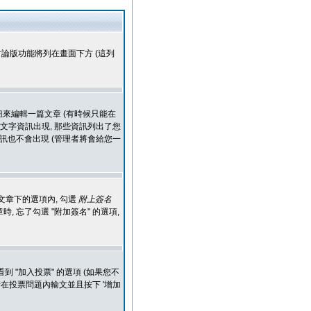
討論版功能將列在畫面下方 (這列
鈕來編輯一篇文章 (有時候只能在
文字資訊出現, 那些資訊列出了您
訊也不會出現 (管理者將會給您一
文章下的選項內, 勾選
附上簽名
 忘了勾選 "附加簽名" 的選項,
 "加入投票" 的選項 (如果您不
在投票問題內輸文並且按下 '增加