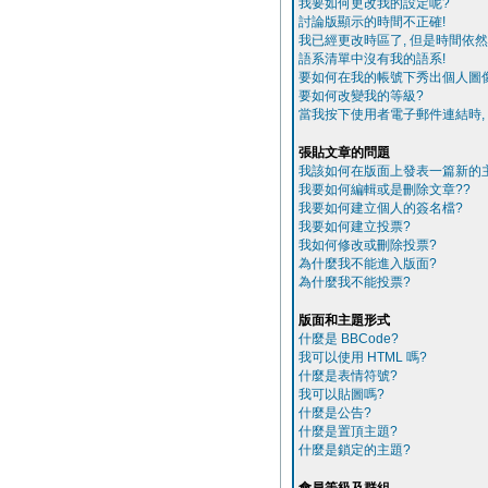
我要如何更改我的設定呢?
討論版顯示的時間不正確!
我已經更改時區了, 但是時間依然
語系清單中沒有我的語系!
要如何在我的帳號下秀出個人圖
要如何改變我的等級?
當我按下使用者電子郵件連結時,
張貼文章的問題
我該如何在版面上發表一篇新的
我要如何編輯或是刪除文章??
我要如何建立個人的簽名檔?
我要如何建立投票?
我如何修改或刪除投票?
為什麼我不能進入版面?
為什麼我不能投票?
版面和主題形式
什麼是 BBCode?
我可以使用 HTML 嗎?
什麼是表情符號?
我可以貼圖嗎?
什麼是公告?
什麼是置頂主題?
什麼是鎖定的主題?