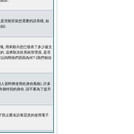
差距.
是否能安裝您需要的語系檔, 如
結)
區塊, 用來顯示您已發表了多少篇文
的. 這將取決於系統管理員, 是否
可以詢間他們原因為何? (我們相信
人資料將使用此身份風格). 許多
有個特別的身份. 請不要為了提升
為了防止匿名訪客惡意的使用電子