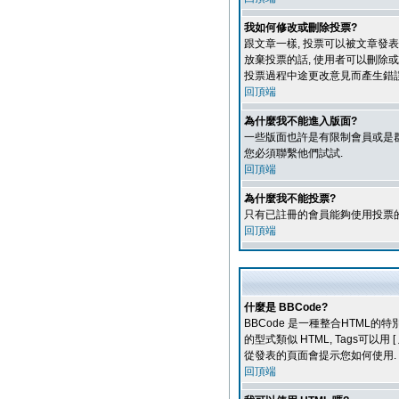
我如何修改或刪除投票?
跟文章一樣, 投票可以被文章發表
放棄投票的話, 使用者可以刪除或
投票過程中途更改意見而產生錯
回頂端
為什麼我不能進入版面?
一些版面也許是有限制會員或是群組
您必須聯繫他們試試.
回頂端
為什麼我不能投票?
只有已註冊的會員能夠使用投票的
回頂端
什麼是 BBCode?
BBCode 是一種整合HTML的
的型式類似 HTML, Tags可以
從發表的頁面會提示您如何使用.
回頂端