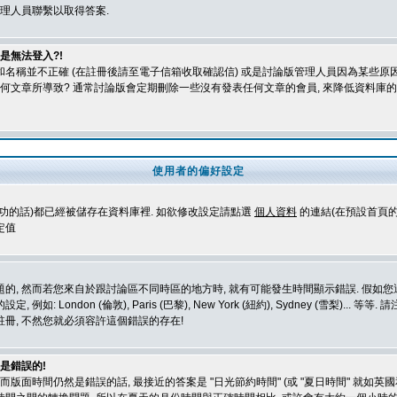
管理人員聯繫以取得答案.
是無法登入?!
名稱並不正確 (在註冊後請至電子信箱收取確認信) 或是討論版管理人員因為某些原因
何文章所導致? 通常討論版會定期刪除一些沒有發表任何文章的會員, 來降低資料庫的使
使用者的偏好設定
功的話)都已經被儲存在資料庫裡. 如欲修改設定請點選
個人資料
的連結(在預設首頁的
定值
的, 然而若您來自於跟討論區不同時區的地方時, 就有可能發生時間顯示錯誤. 假如
: London (倫敦), Paris (巴黎), New York (紐約), Sydney (雪梨)..
緊註冊, 不然您就必須容許這個錯誤的存在!
是錯誤的!
版面時間仍然是錯誤的話, 最接近的答案是 "日光節約時間" (或 "夏日時間" 就如英