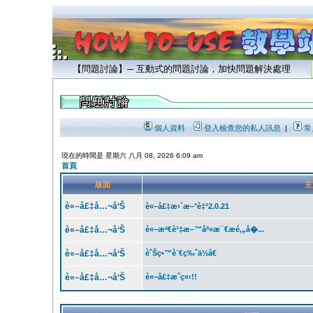
【問題討論】─ 互動式的問題討論，加快問題解決處理
個人資料
登入檢查您的私人訊息
|
常
現在的時間是 星期六 八月 08, 2026 6:09 am
首頁
版面
主
è«–å£‡å…¬å‘Š
è«–å£‡æ›´æ–°è‡³2.0.21
è«–å£‡å…¬å‘Š
è«–æª€è³‡æ–™åº«æ¯€æé‚„å�...
è«–å£‡å…¬å‘Š
èˆŠç•™è¨€ç‰ˆä½å€
è«–å£‡å…¬å‘Š
è«–å£‡æˆç«‹!!