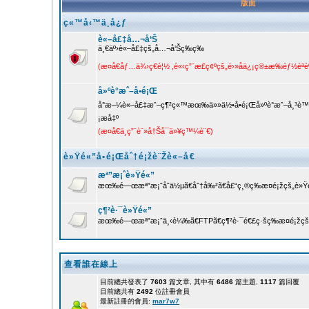
版面
ç«™å‹™ä¸­å¿ƒ
è«–å£‡å…¬å‘Š
ä¸€äº›è«–å£‡çš„å…¬å‘Šç­‰ç­‰
(æ­¤å€åƒ…ä¾›ç€è¦½ ,è«‹ç”¨æ­£ç¢ºçš„é›»å­ä¿¡ç®±æ‰èƒ½èª
å»ºè­°æˆ–å•é¡Œ
å°æ–¼è«–å£‡æˆ–ç¶²ç«™æœ‰ä»»ä½•å•é¡Œå»ºè­°æˆ–å¸³è
¡æå‡º
(æ­¤å€ä¸ç”¨è¨»å†Šå¯ä»¥ç™¼è¨€)
è»Ÿé«”å•é¡Œåˆ†é¡žè¨Žè«–å€
æª”æ¡ˆè»Ÿé«”
æœ‰é—œæª”æ¡ˆåˆä½µã€åˆ†å‰²ã€å£“ç¸®ç­‰æ­¤é¡žçš„è»Ÿé
ç¶²è·¯è»Ÿé«”
æœ‰é—œæª”æ¡ˆä¸‹è¼‰ã€FTPã€ç¶²è·¯é€£ç·šç­‰æ­¤é¡žçš„
查看誰在線上
目前總共發表了
7603
篇文章, 其中有
6486
篇主題,
1117
篇回覆
目前總共有
2492
位註冊會員
最新註冊的會員:
mar7w7