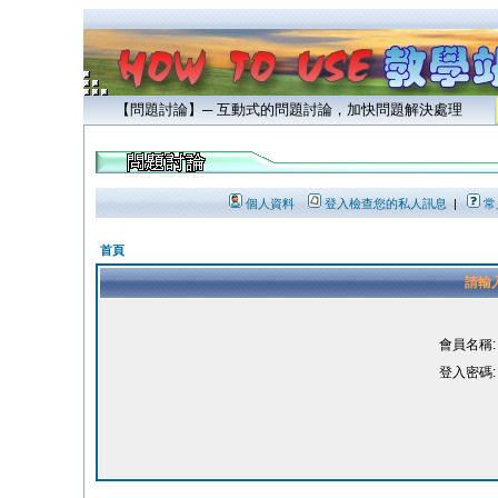
【問題討論】─ 互動式的問題討論，加快問題解決處理
個人資料
登入檢查您的私人訊息
|
常
首頁
請輸
會員名稱:
登入密碼: