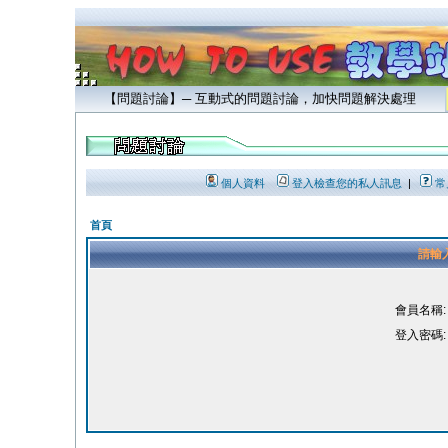
【問題討論】─ 互動式的問題討論，加快問題解決處理
個人資料
登入檢查您的私人訊息
|
常
首頁
請輸
會員名稱:
登入密碼: