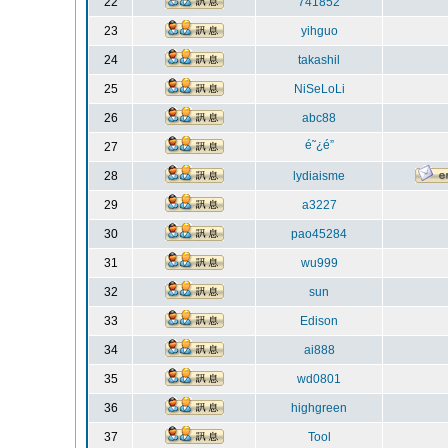
22
741852
23
yihguo
24
takashil
25
NiSeLoLi
26
abc88
é˜¿é”
27
28
lydiaisme
29
a3227
30
pao45284
31
wu999
32
sun
33
Edison
34
ai888
35
wd0801
36
highgreen
37
Tool