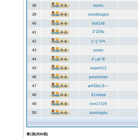
38
mumu
39
sonofdragon
40
bob1x8
å°åŠ‰
41
42
ç”·ç”·è³¤
43
youko
44
é˜¿æ˜Œ
45
super613
46
poisonman
47
æ¥Šå¢ƒå–¬
48
å‡‹éœœ
49
non17229
50
siumingsiu
第
1
頁(共
50
頁)