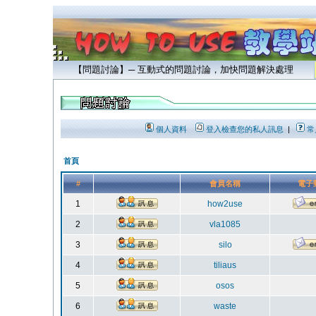
【問題討論】─ 互動式的問題討論，加快問題解決處理
個人資料
登入檢查您的私人訊息
|
常
首頁
#
會員名稱
電子
1
how2use
2
vla1085
3
silo
4
tiliaus
5
osos
6
waste