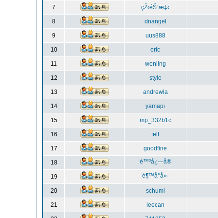
7
çŽ‹éŠ“æ‡‹
8
dnangel
9
uus888
10
eric
11
wenling
12
style
13
andrewla
14
yamapi
15
mp_332b1c
16
telf
17
goodfine
é™³å¿—å®
18
è¶™å°å»·
19
20
schumi
21
leecan