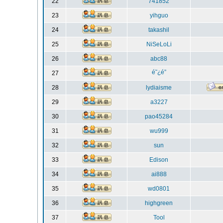
22
741852
23
yihguo
24
takashil
25
NiSeLoLi
26
abc88
é˜¿é”
27
28
lydiaisme
29
a3227
30
pao45284
31
wu999
32
sun
33
Edison
34
ai888
35
wd0801
36
highgreen
37
Tool