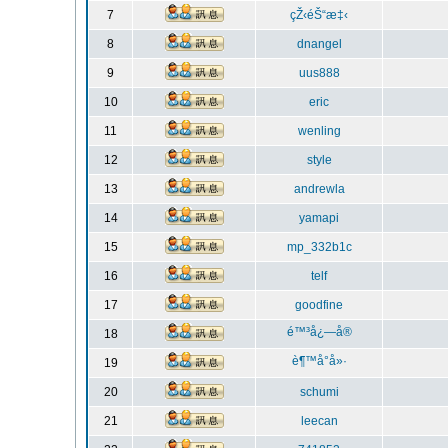
7
çŽ‹éŠ“æ‡‹
8
dnangel
9
uus888
10
eric
11
wenling
12
style
13
andrewla
14
yamapi
15
mp_332b1c
16
telf
17
goodfine
é™³å¿—å®
18
è¶™å°å»·
19
20
schumi
21
leecan