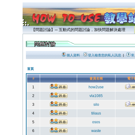
【問題討論】─ 互動式的問題討論，加快問題解決處理
個人資料
登入檢查您的私人訊息
|
常
首頁
#
會員名稱
電子
1
how2use
2
vla1085
3
silo
4
tiliaus
5
osos
6
waste