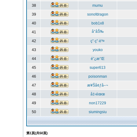
38
mumu
39
sonofdragon
40
bob1x8
å°åŠ‰
41
42
ç”·ç”·è³¤
43
youko
44
é˜¿æ˜Œ
45
super613
46
poisonman
47
æ¥Šå¢ƒå–¬
48
å‡‹éœœ
49
non17229
50
siumingsiu
第
1
頁(共
50
頁)