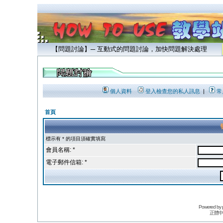
【問題討論】─ 互動式的問題討論，加快問題解決處理
個人資料
登入檢查您的私人訊息
|
常
首頁
標示有 * 的項目須確實填寫
會員名稱: *
電子郵件信箱: *
Powered by
正體