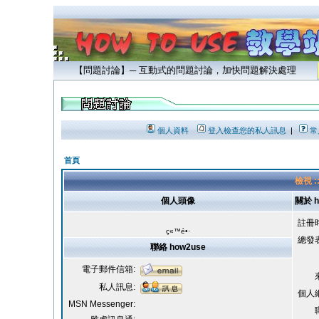
【問題討論】─ 互動式的問題討論，加快問題解決處理
個人資料
登入檢查您的私人訊息
|
常
首頁
檢視 :
個人頭像
關於 h
註冊
ç«™é•·
總發
聯絡 how2use
電子郵件信箱:
私人訊息:
個人
MSN Messenger: