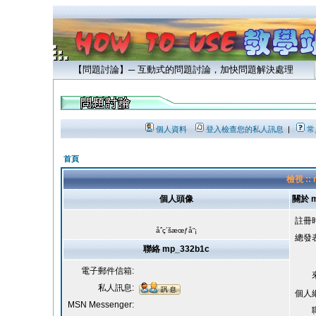
【問題討論】─ 互動式的問題討論，加快問題解決處理
個人資料
登入檢查您的私人訊息
|
常
首頁
檢視 ::
個人頭像
關於 m
註冊
åˆç´šæœƒå“¡
總發
聯絡 mp_332b1c
電子郵件信箱:
私人訊息:
個人
MSN Messenger: