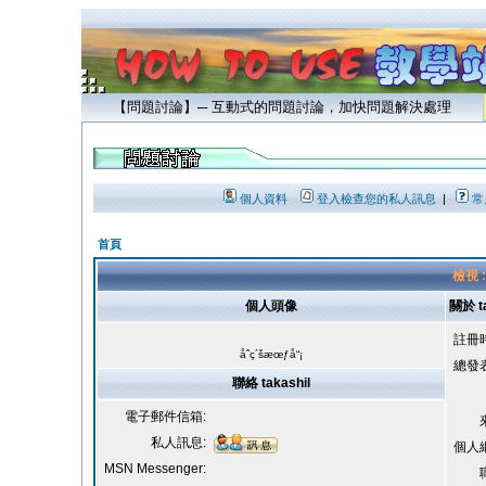
【問題討論】─ 互動式的問題討論，加快問題解決處理
個人資料
登入檢查您的私人訊息
|
常
首頁
檢視 :
個人頭像
關於 ta
註冊
åˆç´šæœƒå“¡
總發
聯絡 takashil
電子郵件信箱:
私人訊息:
個人
MSN Messenger: