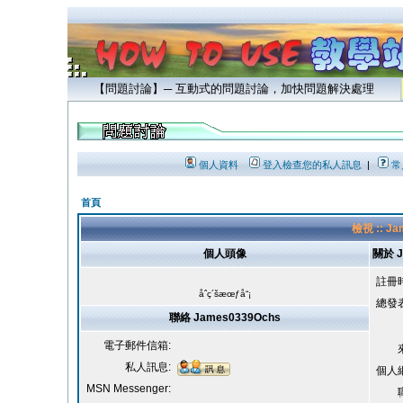
【問題討論】─ 互動式的問題討論，加快問題解決處理
個人資料
登入檢查您的私人訊息
|
常
首頁
檢視 :: J
個人頭像
關於 J
註冊
åˆç´šæœƒå“¡
總發
聯絡 James0339Ochs
電子郵件信箱:
私人訊息:
個人
MSN Messenger: