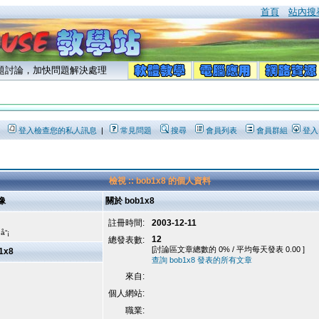
首頁
站內搜
問題討論，加快問題解決處理
登入檢查您的私人訊息
|
常見問題
搜尋
會員列表
會員群組
登入
檢視 :: bob1x8 的個人資料
像
關於 bob1x8
註冊時間:
2003-12-11
å“¡
12
總發表數:
[討論區文章總數的 0% / 平均每天發表 0.00 ]
1x8
查詢 bob1x8 發表的所有文章
來自:
個人網站:
職業: