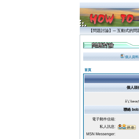
【問題討論】─ 互動式的
個人資料
首頁
個人頭
åˆç´šæœƒ
聯絡 bob
電子郵件信箱:
私人訊息:
MSN Messenger: