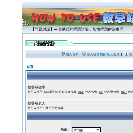
【問題討論】─ 互動式的問題討論，加快問題解決處理
個人資料
登入檢查您的私人訊息
|
常
首頁
搜尋關鍵字:
您可以使用'布林運算法'的方式來搜尋.
AND
代表包含.
OR
代表可包含.
NOT
代表
搜尋發表人:
您可以使用 * 萬用字元搜尋
版面: