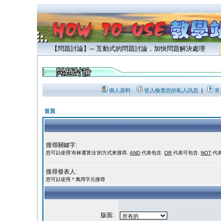
【問題討論】─ 互動式的問題討論，加快問題解決處理
個人資料
登入檢查您的私人訊息
|
常
首頁
搜尋關鍵字:
您可以使用'布林運算法'的方式來搜尋.
AND
代表包含.
OR
代表可包含.
NOT
代表
搜尋發表人:
您可以使用 * 萬用字元搜尋
版面: