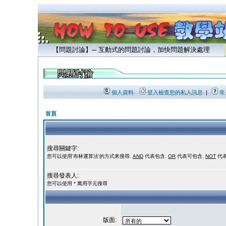
【問題討論】─ 互動式的問題討論，加快問題解決處理
個人資料
登入檢查您的私人訊息
|
常
首頁
搜尋關鍵字:
您可以使用'布林運算法'的方式來搜尋.
AND
代表包含.
OR
代表可包含.
NOT
代表
搜尋發表人:
您可以使用 * 萬用字元搜尋
版面: