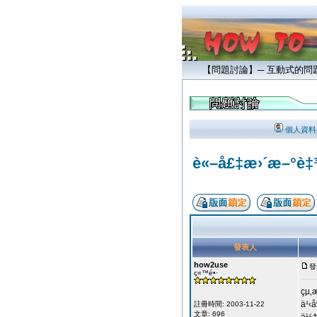
【問題討論】─ 互動式的
個人資料
è«–å£‡æ›´æ–°è‡³
發表人
how2use
發
ç«™é•·
çµ‚
ä¹‹
註冊時間: 2003-11-22
文章: 696