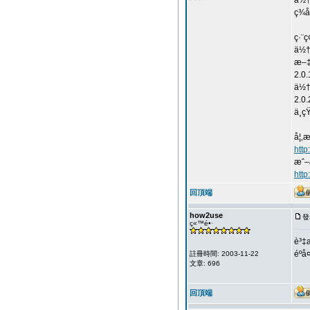
ä½†
ç¾
ç·¨
ä½†
æ–‡
2.0
ä½
2.0
ä¸
å¦‚
htt
æˆ–
http
回頂端
how2use
發
ç«™é•·
è³‡
éº
註冊時間: 2003-11-22
文章: 696
回頂端