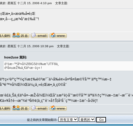
表於: 星期五 十二月 15, 2006 4:10 pm
文章主題:
é¡Œæ•¸ä»æœ‰å•é¡Œ
æ•¸å­—ç„¡æ³•å°æ‡‰åˆ°!
表於: 星期五 十二月 15, 2006 10:38 pm
文章主題:
how2use 寫到:
è³‡æ–™åº«å¾žBIG5è½‰æˆUTF8ä¸­
éºå¤±æŽ‰ä¸€äº›æ–‡ç« !
äº†ç«¹è²“ç™¼ç¾æ‡‰è©²æ˜¯ä¹‹å‰è¢«å¤ªå¤šæ©Ÿå™¨äººç™¼æ–‡
åˆªé™¤å¾Œï¼Œä½¿ä¸»é¡Œæ•¸ä¸ç©©åˆ
åœ¨è£ä¸Šä¸€äº›å¤–æŽ›å¾Œï¼Œå°±æ²’è¦‹åˆ°æ©Ÿå™¨äººä¾†ç™¼æ–‡æˆ–æ˜¯è¨
ä»¥å†é–‹æ”¾è¨ªå®¢(ä¸ç”¨è¨»å†Š)å³å¯ç™¼æ–‡æˆ–å›žè¦†
從之前的文章開始顯示: