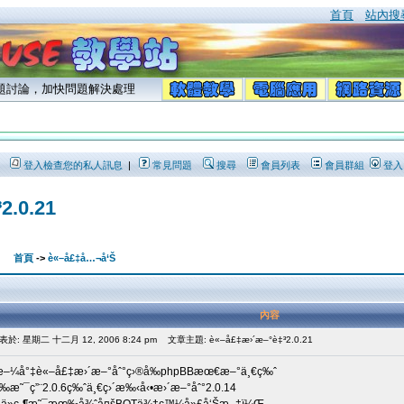
首頁
站內搜
問題討論，加快問題解決處理
登入檢查您的私人訊息
|
常見問題
搜尋
會員列表
會員群組
登入
2.0.21
首頁
->
è«–å£‡å…¬å‘Š
內容
表於: 星期二 十二月 12, 2006 8:24 pm
文章主題: è«–å£‡æ›´æ–°è‡³2.0.21
æ–¼å°‡è«–å£‡æ›´æ–°åˆ°ç›®å‰phpBBæœ€æ–°ä¸€ç‰ˆ
å‰æ˜¯ç”¨2.0.6ç‰ˆä¸€ç›´æ‰‹å‹•æ›´æ–°åˆ°2.0.14