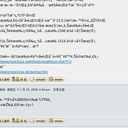
ä»ç„¶æ˜¯æœ‰å¾ˆå¤šBOTä¾†ç™¼å»£å‘Šæ–‡ï¼Œ
åœ¨æ›´æ–°å¾Œä¸€äº›å®‰å…¨æ€§å•é¡Œä¹Ÿæ¯”è¼ƒå°‘äº†!
ç¢¼ä¹Ÿæ”¹ç‚ºUTF-8ï¼Œ
æœ‰ä¸€é»žå°å•é¡Œï¼Œå°±æ˜¯å°‡2.0.14è³‡æ–™åº«é‚„åŽŸå¾Œ
ç« æ²’å‡ºå•é¡Œï¼Œä½†åœ¨æœƒå“¡æ•¸ä¸Šæœ‰é»žå•é¡Œ
.14ä¸Šé¢æœ‰:ç›®å‰ç¸½å…±æœ‰ 2346 ä½è¨»å†Šæœƒå“¡
†
.21ä¸Šé¢æœ‰:ç›®å‰ç¸½å…±æœ‰ 1518 ä½è¨»å†Šæœƒå“¡
çŸ¥é“æ˜¯ä»€éº¼æƒ…æ³?
æžœè«–å£‡æœ‰ä»€éº¼å•é¡Œå¯ä»¥åˆ°é€™é‚Šå›žæ‡‰ä¸€ä¸‹
p://www.how2use.net/phpbb/viewforum.php?f=3
æ˜¯
://www.how2use.idv.tw/mail.htm
表於: 星期五 十二月 15, 2006 3:44 pm
文章主題:
æ–™åº«å¾žBIG5è½‰æˆUTF8ä¸­
å¤±æŽ‰ä¸€äº›æ–‡ç« !