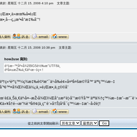
表於: 星期五 十二月 15, 2006 4:10 pm
文章主題:
é¡Œæ•¸ä»æœ‰å•é¡Œ
æ•¸å­—ç„¡æ³•å°æ‡‰åˆ°!
表於: 星期五 十二月 15, 2006 10:38 pm
文章主題:
how2use 寫到:
è³‡æ–™åº«å¾žBIG5è½‰æˆUTF8ä¸­
éºå¤±æŽ‰ä¸€äº›æ–‡ç« !
äº†ç«¹è²“ç™¼ç¾æ‡‰è©²æ˜¯ä¹‹å‰è¢«å¤ªå¤šæ©Ÿå™¨äººç™¼æ–‡
åˆªé™¤å¾Œï¼Œä½¿ä¸»é¡Œæ•¸ä¸ç©©åˆ
åœ¨è£ä¸Šä¸€äº›å¤–æŽ›å¾Œï¼Œå°±æ²’è¦‹åˆ°æ©Ÿå™¨äººä¾†ç™¼æ–‡æˆ–æ˜¯è¨
ä»¥å†é–‹æ”¾è¨ªå®¢(ä¸ç”¨è¨»å†Š)å³å¯ç™¼æ–‡æˆ–å›žè¦†
從之前的文章開始顯示: