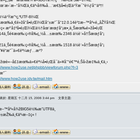
ä»ç„¶æ˜¯æœ‰å¾ˆå¤šBOTä¾†ç™¼å»£å‘Šæ–‡ï¼Œ
åœ¨æ›´æ–°å¾Œä¸€äº›å®‰å…¨æ€§å•é¡Œä¹Ÿæ¯”è¼ƒå°‘äº†!
ç¢¼ä¹Ÿæ”¹ç‚ºUTF-8ï¼Œ
æœ‰ä¸€é»žå°å•é¡Œï¼Œå°±æ˜¯å°‡2.0.14è³‡æ–™åº«é‚„åŽŸå¾Œ
ç« æ²’å‡ºå•é¡Œï¼Œä½†åœ¨æœƒå“¡æ•¸ä¸Šæœ‰é»žå•é¡Œ
.14ä¸Šé¢æœ‰:ç›®å‰ç¸½å…±æœ‰ 2346 ä½è¨»å†Šæœƒå“¡
†
.21ä¸Šé¢æœ‰:ç›®å‰ç¸½å…±æœ‰ 1518 ä½è¨»å†Šæœƒå“¡
çŸ¥é“æ˜¯ä»€éº¼æƒ…æ³?
æžœè«–å£‡æœ‰ä»€éº¼å•é¡Œå¯ä»¥åˆ°é€™é‚Šå›žæ‡‰ä¸€ä¸‹
p://www.how2use.net/phpbb/viewforum.php?f=3
æ˜¯
://www.how2use.idv.tw/mail.htm
表於: 星期五 十二月 15, 2006 3:44 pm
文章主題:
æ–™åº«å¾žBIG5è½‰æˆUTF8ä¸­
å¤±æŽ‰ä¸€äº›æ–‡ç« !