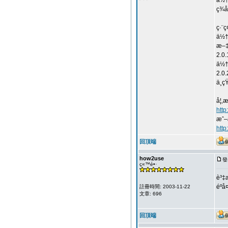
ä½†
ç¾
ç·¨
ä½†
æ–‡
2.0
ä½
2.0
ä¸
å¦‚
htt
æˆ–
http
回頂端
how2use
發
ç«™é•·
è³‡
éº
註冊時間: 2003-11-22
文章: 696
回頂端