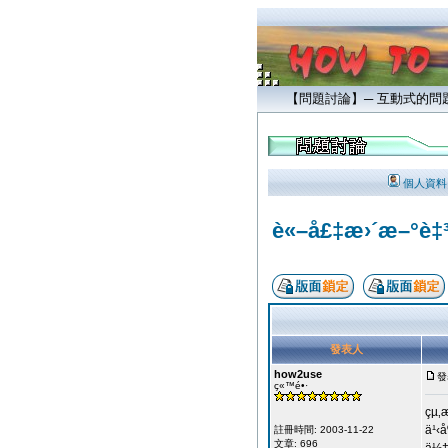
【問題討論】─ 互動式的
個人資料
è«–å£‡æ›´æ–°è‡³
發表人
how2use
發
ç«™é•·
çµ‚
ä¹‹
註冊時間: 2003-11-22
文章: 696