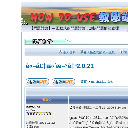
【問題討論】─ 互動式的問題討論，加快問題解決處理
個人資料
登入檢查您的私人訊息
|
常
è«–å£‡æ›´æ–°è‡³2.0.21
首頁
->
è«–å£‡å…¬å‘Š
發表人
how2use
發表於: 星期二 十二月 12, 2006 8:24 pm
ç«™é•·
çµ‚æ–¼å°‡è«–å£‡æ›´æ–°åˆ°ç›®å‰
ä¹‹å‰æ˜¯ç”¨2.0.6ç‰ˆä¸€ç›´æ‰‹å‹•æ
註冊時間: 2003-11-22
文章: 696