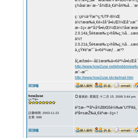
ä½†ä»ç„¶æ˜¯æœ‰å¾ˆå¤šBOTä¾†
ç¾åœ¨æ›´æ–°å¾Œä¸€äº›å®‰å…¨æ€§
ç·¨ç¢¼ä¹Ÿæ”¹ç‚ºUTF-8ï¼Œ
ä½†æœ‰ä¸€é»žå°å•é¡Œï¼Œå°±æ˜
æ–‡ç« æ²’å‡ºå•é¡Œï¼Œä½†åœ¨æœ
2.0.14ä¸Šé¢æœ‰:ç›®å‰ç¸½å…±æ
ä½†
2.0.21ä¸Šé¢æœ‰:ç›®å‰ç¸½å…±æ
ä¸çŸ¥é“æ˜¯ä»€éº¼æƒ…æ³?
å¦‚æžœè«–å£‡æœ‰ä»€éº¼å•é¡Œå¯
http://www.how2use.net/phpbb/viewf
æˆ–æ˜¯
http://www.how2use.idv.tw/mail.htm
回頂端
how2use
發表於: 星期五 十二月 15, 2006 3:44 pm
ç«™é•·
è³‡æ–™åº«å¾žBIG5è½‰æˆUTF8ä¸­
éºå¤±æŽ‰ä¸€äº›æ–‡ç« !
註冊時間: 2003-11-22
文章: 696
回頂端