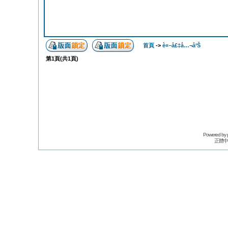
首頁
->
è«–å£‡å…¬å‘Š
第
1
頁(共
1
頁)
Powered by
正體