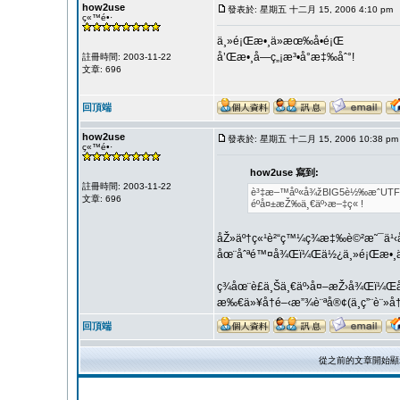
how2use
發表於: 星期五 十二月 15, 2006 4:10 pm
ç«™é•·
ä¸»é¡Œæ•¸ä»æœ‰å•é¡Œ
å’Œæ•¸å­—ç„¡æ³•å°æ‡‰åˆ°!
註冊時間: 2003-11-22
文章: 696
回頂端
how2use
發表於: 星期五 十二月 15, 2006 10:38 pm
ç«™é•·
how2use 寫到:
註冊時間: 2003-11-22
è³‡æ–™åº«å¾žBIG5è½‰æˆUTF8
文章: 696
éºå¤±æŽ‰ä¸€äº›æ–‡ç« !
åŽ»äº†ç«¹è²“ç™¼ç¾æ‡‰è©²æ˜¯ä¹
åœ¨åˆªé™¤å¾Œï¼Œä½¿ä¸»é¡Œæ•¸ä¸
ç¾åœ¨è£ä¸Šä¸€äº›å¤–æŽ›å¾Œï¼
æ‰€ä»¥å†é–‹æ”¾è¨ªå®¢(ä¸ç”¨è¨»å
回頂端
從之前的文章開始顯