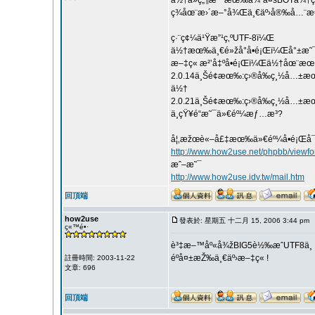
ä½†ä»ç„¶æ˜¯æœ‰å¾ˆå¤šBOTä¾†
ç¾åœ¨æ›´æ–°å¾Œä¸€äº›å®‰å…¨æ€§
ç·¨ç¢¼ä¹Ÿæ”¹ç‚ºUTF-8ï¼Œ
ä½†æœ‰ä¸€é»žå°å•é¡Œï¼Œå°±æ˜
æ–‡ç« æ²’å‡ºå•é¡Œï¼Œä½†åœ¨æœ
2.0.14ä¸Šé¢æœ‰:ç›®å‰ç¸½å…±æ
ä½†
2.0.21ä¸Šé¢æœ‰:ç›®å‰ç¸½å…±æ
ä¸çŸ¥é“æ˜¯ä»€éº¼æƒ…æ³?
å¦‚æžœè«–å£‡æœ‰ä»€éº¼å•é¡Œå¯
http://www.how2use.net/phpbb/viewf
æˆ–æ˜¯
http://www.how2use.idv.tw/mail.htm
回頂端
how2use
發表於: 星期五 十二月 15, 2006 3:44 pm
ç«™é•·
è³‡æ–™åº«å¾žBIG5è½‰æˆUTF8ä¸­
éºå¤±æŽ‰ä¸€äº›æ–‡ç« !
註冊時間: 2003-11-22
文章: 696
回頂端