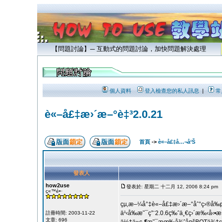
【問題討論】─ 互動式的問題討論，加快問題解決處理
個人資料
登入檢查您的私人訊息
|
常
è«–å£‡æ›´æ–°è‡³2.0.21
首頁
->
è«–å£‡å…¬å‘Š
發表人
how2use
發表於: 星期二 十二月 12, 2006 8:24 pm
ç«™é•·
çµ‚æ–¼å°‡è«–å£‡æ›´æ–°åˆ°ç›®å‰
ä¹‹å‰æ˜¯ç”¨2.0.6ç‰ˆä¸€ç›´æ‰‹å‹•æ
註冊時間: 2003-11-22
文章: 696