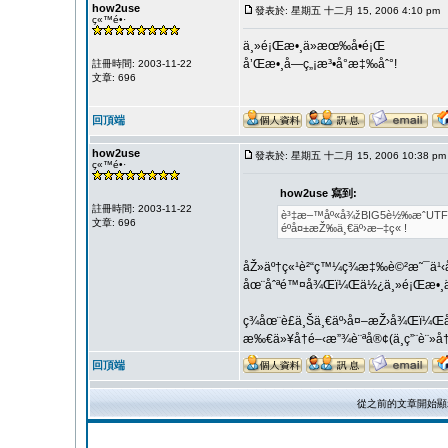
how2use
發表於: 星期五 十二月 15, 2006 4:10 pm
ç«™é•·
ä¸»é¡Œæ•¸ä»æœ‰å•é¡Œ
å’Œæ•¸å­—ç„¡æ³•å°æ‡‰åˆ°!
註冊時間: 2003-11-22
文章: 696
回頂端
how2use
發表於: 星期五 十二月 15, 2006 10:38 pm
ç«™é•·
how2use 寫到:
註冊時間: 2003-11-22
è³‡æ–™åº«å¾žBIG5è½‰æˆUTF8
文章: 696
éºå¤±æŽ‰ä¸€äº›æ–‡ç« !
åŽ»äº†ç«¹è²“ç™¼ç¾æ‡‰è©²æ˜¯ä¹
åœ¨åˆªé™¤å¾Œï¼Œä½¿ä¸»é¡Œæ•¸ä¸
ç¾åœ¨è£ä¸Šä¸€äº›å¤–æŽ›å¾Œï¼
æ‰€ä»¥å†é–‹æ”¾è¨ªå®¢(ä¸ç”¨è¨»å
回頂端
從之前的文章開始顯