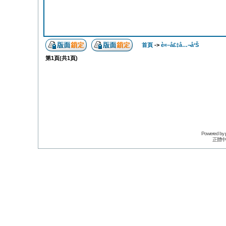
首頁
->
è«–å£‡å…¬å‘Š
第
1
頁(共
1
頁)
Powered by
正體