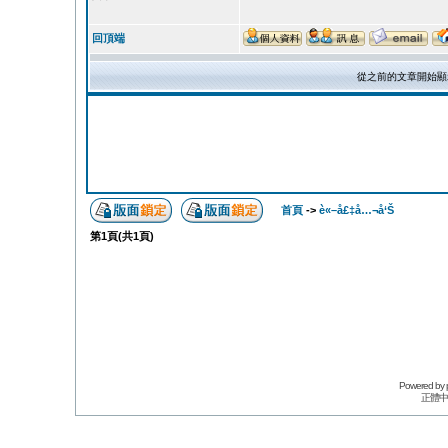
回頂端
從之前的文章開始顯
首頁
->
è«–å£‡å…¬å‘Š
第
1
頁(共
1
頁)
Powered by
正體