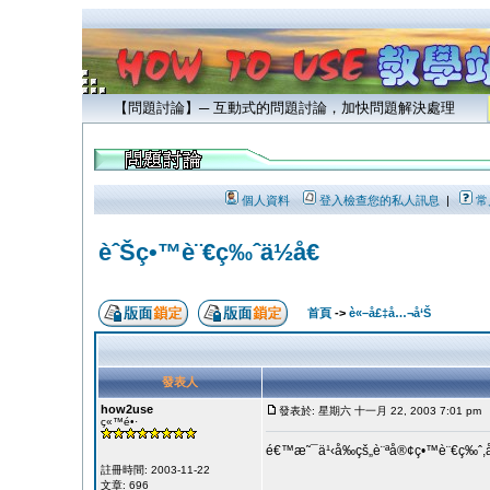
【問題討論】─ 互動式的問題討論，加快問題解決處理
個人資料
登入檢查您的私人訊息
|
常
èˆŠç•™è¨€ç‰ˆä½å€
首頁
->
è«–å£‡å…¬å‘Š
發表人
how2use
發表於: 星期六 十一月 22, 2003 7:01 pm
ç«™é•·
é€™æ˜¯ä¹‹å‰çš„è¨ªå®¢ç•™è¨€ç‰ˆ,
註冊時間: 2003-11-22
文章: 696