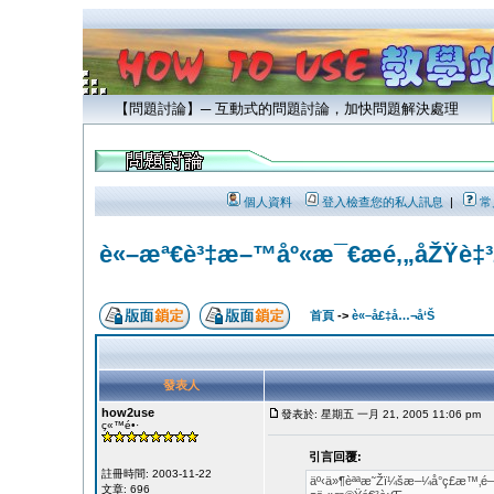
【問題討論】─ 互動式的問題討論，加快問題解決處理
個人資料
登入檢查您的私人訊息
|
常
è«–æª€è³‡æ–™åº«æ¯€æé‚„åŽŸè‡³
首頁
->
è«–å£‡å…¬å‘Š
發表人
how2use
發表於: 星期五 一月 21, 2005 11:06 pm
文
ç«™é•·
引言回覆:
註冊時間: 2003-11-22
äº‹ä»¶èªªæ˜Žï¼šæ–¼å°ç£æ™‚é
文章: 696