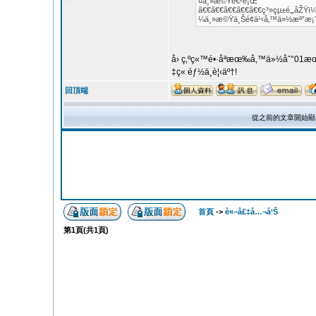
¤ä¸»æ©Ÿé€²è¡Œ
ã€€ã€€ã€€ã€€ã€€ç³»çµ±é‚„åŽ
¼ä¸»æ©Ÿä¸Šé¢ä¹‹å‚™ä»½æª”æ¡ˆçš
å› ç‚ºç«™é•·åªæœ‰å‚™ä»½åˆ°01
‡ç« éƒ½ä¸è¦‹äº†!
回頂端
從之前的文章開始顯
首頁
->
è«–å£‡å…¬å‘Š
第
1
頁(共
1
頁)