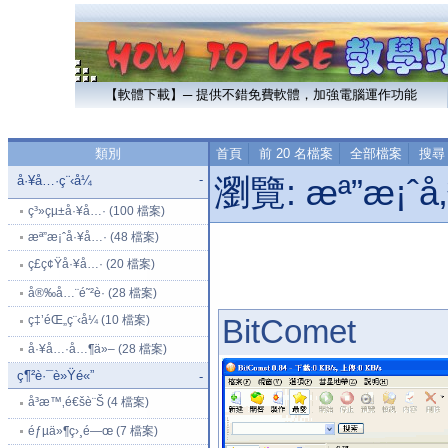
【軟體下載】─ 提供不錯免費軟體，加強電腦運作功能
類別
首頁
前 20 名檔案
全部檔案
搜尋
-
å·¥å…·ç¨‹å¼
瀏覽:
æª”æ¡ˆå
ç³»çµ±å·¥å…· (100 檔案)
æª”æ¡ˆå·¥å…· (48 檔案)
ç£ç¢Ÿå·¥å…· (20 檔案)
å®‰å…¨é˜²è­· (28 檔案)
ç‡’éŒ„ç¨‹å¼ (10 檔案)
BitComet
å·¥å…·å…¶ä»– (28 檔案)
ç¶²è·¯è»Ÿé«”
-
å³æ™‚é€šè¨Š (4 檔案)
éƒµä»¶ç›¸é—œ (7 檔案)