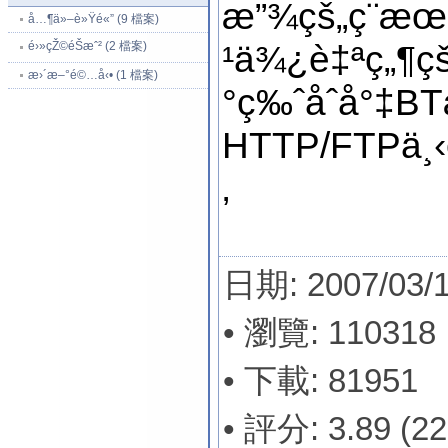
æ”¾çš„ç¨
å…¶ä»–è»Ÿé«” (9 檔案)
é›»çŽ©éŠæˆ² (2 檔案)
¹ä¾¿è‡ªç„¶ç
æ›´æ–°é©…å‹• (1 檔案)
°ç‰ˆåˆå°‡B
HTTP/FTPä¸
‚
日期: 2007/03/
• 瀏覽: 110318
• 下載: 81951
• 評分: 3.89 (2