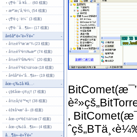
ç¶²è·¯å·¥å…· (60 檔案)
æª”æ¡ˆå‚³è¼¸ (54 檔案)
ç¶²é ç·¨è¼¯ (3 檔案)
ç¶²è·¯å…¶ä»– (17 檔案)
å¤šåª’é«”è»Ÿé«”
-
å½±éŸ³æ’­æ”¾ (23 檔案)
å½±éŸ³è½‰æª” (74 檔案)
å½±éŸ³å‰ªè¼¯ (20 檔案)
å½±éŸ³è£½ä½œ (18 檔案)
å¤šåª’é«”å…¶ä»– (19 檔案)
åœ–ç‰‡å·¥å…·
-
BitComet(æ
ç§€åœ–ç®¡ç† (7 檔案)
è²»çš„BitTo
å½±åƒè™•ç† (38 檔案)
èž¢å¹•æ“·å– (8 檔案)
‚ BitComet
åœ–ç¤ºè£½ä½œ (7 檔案)
ˆçš„BTä¸‹è
åœ–ç‰‡å…¶ä»– (4 檔案)
å…¶ä»–è»Ÿé«”
-