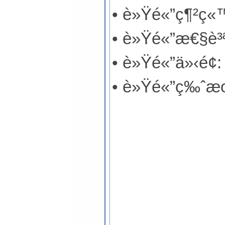
• è»Ÿé«”ç¶²ç«™
• è»Ÿé«”æ€§è³
• è»Ÿé«”ä»‹é¢
• è»Ÿé«”ç‰ˆæ